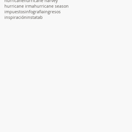
hurricane
hurricane harvey
hurricane irma
hurricane season
impuestos
infografia
ingresos
inspiración
instatab