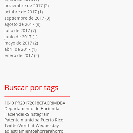
noviembre de 2017
(2)
2 entradas
octubre de 2017
(1)
1 entrada
septiembre de 2017
(3)
3 entradas
agosto de 2017
(9)
9 entradas
julio de 2017
(7)
7 entradas
junio de 2017
(1)
1 entrada
mayo de 2017
(2)
2 entradas
abril de 2017
(1)
1 entrada
enero de 2017
(2)
2 entradas
Buscar por tags
1040 PR
2017
2018
CPA
CRIM
DBA
Departamento de Hacienda
Hacienda
IRS
Instagram
Patente municipal
Puerto Rico
Twitter
Worth it Wednesday
adiestramiento
ahorrar
ahorro