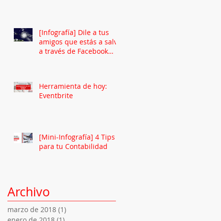
[Infografía] Dile a tus
amigos que estás a salvo
a través de Facebook
Safety Check
Herramienta de hoy:
Eventbrite
[Mini-Infografía] 4 Tips
para tu Contabilidad
Archivo
marzo de 2018
(1)
1 entrada
enero de 2018
(1)
1 entrada