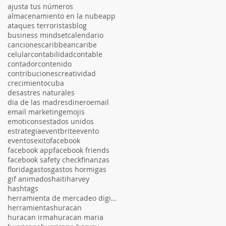
ajusta tus números
almacenamiento en la nube
app
ataques terroristas
blog
business mindset
calendario
canciones
caribbean
caribe
celular
contabilidad
contable
contador
contenido
contribuciones
creatividad
crecimiento
cuba
desastres naturales
dia de las madres
dinero
email
email marketing
emojis
emoticons
estados unidos
estrategia
eventbrite
evento
eventos
exito
facebook
facebook app
facebook friends
facebook safety check
finanzas
florida
gastos
gastos hormigas
gif animados
haiti
harvey
hashtags
herramienta de mercadeo digital
herramientas
huracan
huracan irma
huracan maria