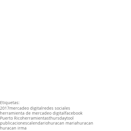
Etiquetas:
2017
mercadeo digital
redes sociales
herramienta de mercadeo digital
facebook
Puerto Rico
herramientas
thursdaytool
publicaciones
calendario
huracan maria
huracan
huracan irma