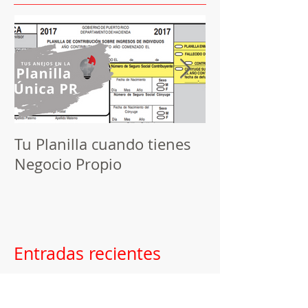
Entradas destacadas
Tu Planilla cuando tienes
Herramienta d
Negocio Propio
Programando 
publicaciones
Entradas recientes