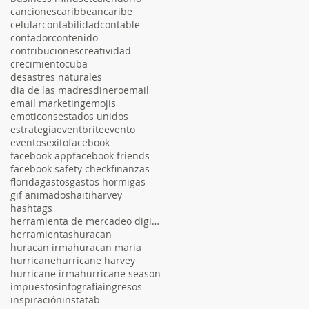
canciones
caribbean
caribe
celular
contabilidad
contable
contador
contenido
contribuciones
creatividad
crecimiento
cuba
desastres naturales
dia de las madres
dinero
email
email marketing
emojis
emoticons
estados unidos
estrategia
eventbrite
evento
eventos
exito
facebook
facebook app
facebook friends
facebook safety check
finanzas
florida
gastos
gastos hormigas
gif animados
haiti
harvey
hashtags
herramienta de mercadeo digital
herramientas
huracan
huracan irma
huracan maria
hurricane
hurricane harvey
hurricane irma
hurricane season
impuestos
infografia
ingresos
inspiración
instatab