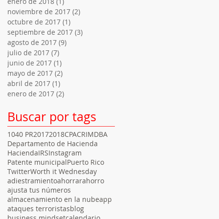
enero de 2018
(1)
1 entrada
noviembre de 2017
(2)
2 entradas
octubre de 2017
(1)
1 entrada
septiembre de 2017
(3)
3 entradas
agosto de 2017
(9)
9 entradas
julio de 2017
(7)
7 entradas
junio de 2017
(1)
1 entrada
mayo de 2017
(2)
2 entradas
abril de 2017
(1)
1 entrada
enero de 2017
(2)
2 entradas
Buscar por tags
1040 PR
2017
2018
CPA
CRIM
DBA
Departamento de Hacienda
Hacienda
IRS
Instagram
Patente municipal
Puerto Rico
Twitter
Worth it Wednesday
adiestramiento
ahorrar
ahorro
ajusta tus números
almacenamiento en la nube
app
ataques terroristas
blog
business mindset
calendario