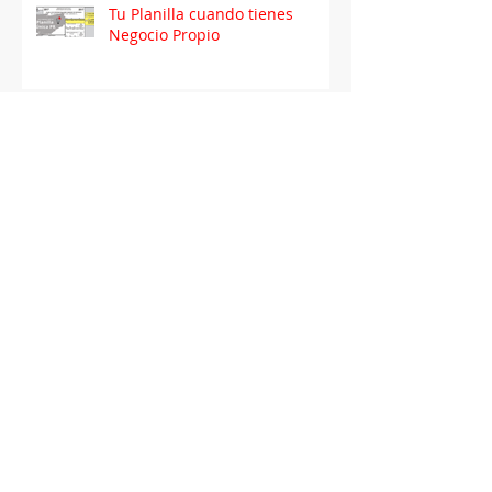
Tu Planilla cuando tienes
Negocio Propio
5 Tips para el Intercambio de
San Valentín en la Oficina
Herramienta de Hoy:
Emojis/Emoticons
Herramienta de Hoy:
Almacenamiento en la nube