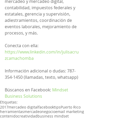
mercadeo y mercadeo digital, 
contabilidad, impuestos federales y 
estatales, gerencia y supervisión, 
adiestramientos, coordinación de 
eventos laborales, mejoramiento de 
procesos, y más.
Conecta con ella: 
https://www.linkedin.com/in/julisacru
zcamachomba
Información adicional o dudas: 787-
354-1450 (llamadas, texto, whatsapp)
Búscanos en Facebook: 
Mindset 
Business Solutions
Etiquetas:
2017
mercadeo digital
facebook
tips
Puerto Rico
herramientas
mercadeo
negocio
email marketing
contenido
creatividad
business mindset