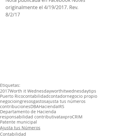
originalmente el 4/19/2017. Rev. 
8/2/17
Etiquetas:
2017
Worth it Wednesday
worthitwednesday
tips
Puerto Rico
contabilidad
contador
negocio propio
negocio
ingresos
gastos
ajusta tus números
contribuciones
DBA
Hacienda
IRS
Departamento de Hacienda
responsabilidad contributiva
taxpro
CRIM
Patente municipal
Ajusta tus Números
Contabilidad